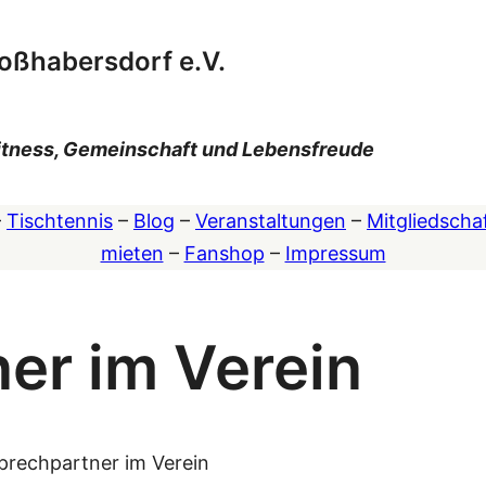
oßhabersdorf e.V.
 Fitness, Gemeinschaft und Lebensfreude
–
Tischtennis
–
Blog
–
Veranstaltungen
–
Mitgliedscha
mieten
–
Fanshop
–
Impressum
er im Verein
prechpartner im Verein