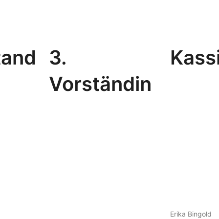
tand
3.
Kassi
Vorständin
Erika Bingold