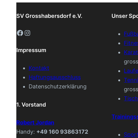
SV Grosshabersdorf e.V.
Unser Sp
Facebook
Instagram
Fußba
Fitne
Impressum
Kara
gros
Kontakt
Lauf
Haftungsausschluss
Tenn
Datenschutzerklärung
gros
Tisch
1. Vorstand
Trainings
Robert Jordan
Handy:
+49 160 93863172
Spor