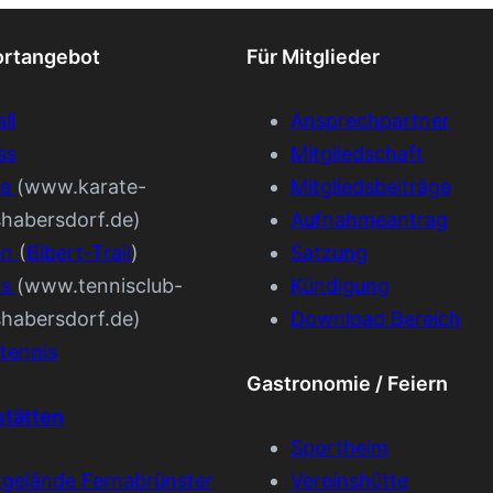
ortangebot
Für Mitglieder
ll
Ansprechpartner
ss
Mitgliedschaft
te
(www.karate-
Mitgliedsbeiträge
shabersdorf.de)
Aufnahmeantrag
en
(
Bibert-Trail
)
Satzung
is
(www.tennisclub-
Kündigung
shabersdorf.de)
Download Bereich
tennis
Gastronomie / Feiern
stätten
Sportheim
tgelände Fernabrünster
Vereinshütte