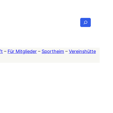
Suchen
ft
–
Für Mitglieder
–
Sportheim
–
Vereinshütte