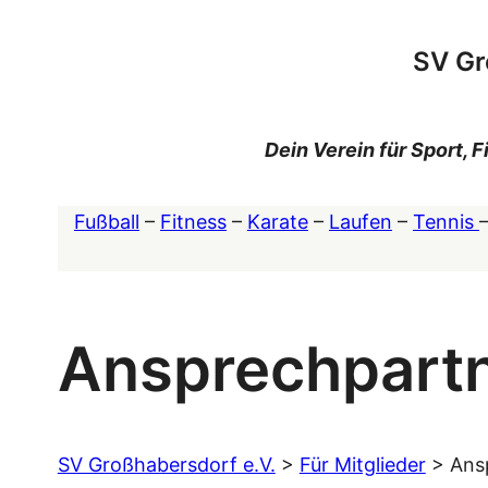
Zum
Inhalt
SV Gr
springen
Dein Verein für Sport,
Fußball
–
Fitness
–
Karate
–
Laufen
–
Tennis
Ansprechpartn
SV Großhabersdorf e.V.
>
Für Mitglieder
>
Ans