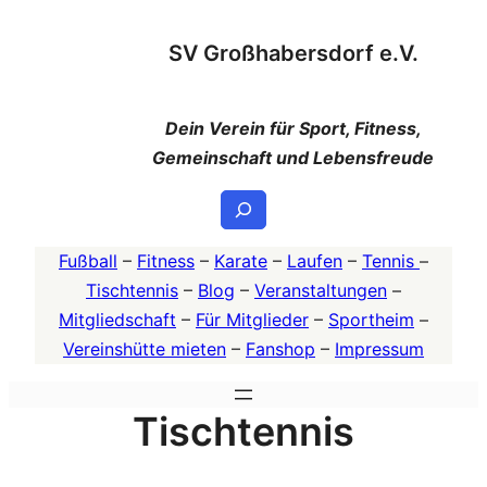
Zum
SV Großhabersdorf e.V.
Inhalt
springen
Dein Verein für Sport, Fitness,
Gemeinschaft und Lebensfreude
Suchen
Fußball
–
Fitness
–
Karate
–
Laufen
–
Tennis
–
Tischtennis
–
Blog
–
Veranstaltungen
–
Mitgliedschaft
–
Für Mitglieder
–
Sportheim
–
Vereinshütte mieten
–
Fanshop
–
Impressum
Tischtennis