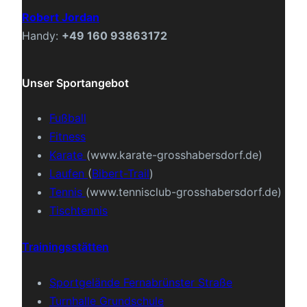
Robert Jordan
Handy:
+49 160 93863172
Unser Sportangebot
Fußball
Fitness
Karate
(www.karate-grosshabersdorf.de)
Laufen
(
Bibert-Trail
)
Tennis
(www.tennisclub-grosshabersdorf.de)
Tischtennis
Trainingsstätten
Sportgelände Fernabrünster Straße
Turnhalle Grundschule