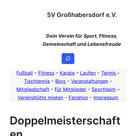
Zum
SV Großhabersdorf e.V.
Inhalt
springen
Dein Verein für Sport, Fitness,
Gemeinschaft und Lebensfreude
Suchen
Fußball
–
Fitness
–
Karate
–
Laufen
–
Tennis
–
Tischtennis
–
Blog
–
Veranstaltungen
–
Mitgliedschaft
–
Für Mitglieder
–
Sportheim
–
Vereinshütte mieten
–
Fanshop
–
Impressum
Doppelmeisterschaft
en