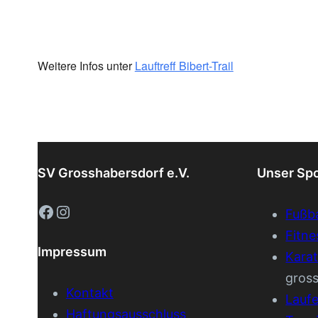
Weitere Infos unter
Lauftreff Bibert-Trail
SV Grosshabersdorf e.V.
Unser Sp
Facebook
Instagram
Fußba
Fitne
Impressum
Kara
gros
Kontakt
Lauf
Haftungsausschluss