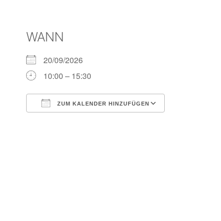
WANN
20/09/2026
10:00 – 15:30
ZUM KALENDER HINZUFÜGEN
ICS herunterladen
Google Kalender
iCalendar
Office 365
Outlook Live