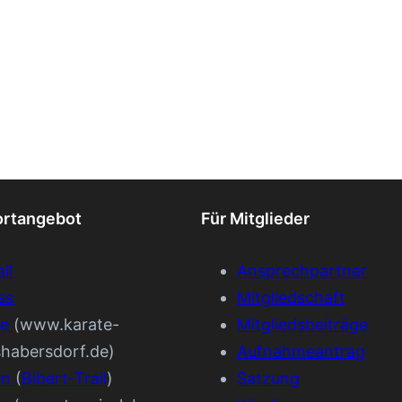
ortangebot
Für Mitglieder
ll
Ansprechpartner
ss
Mitgliedschaft
te
(www.karate-
Mitgliedsbeiträge
shabersdorf.de)
Aufnahmeantrag
en
(
Bibert-Trail
)
Satzung