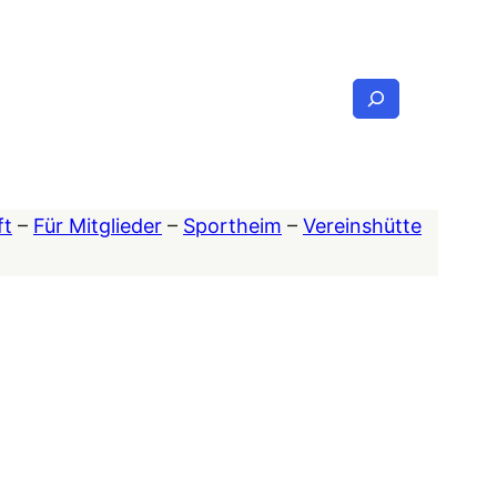
Suchen
ft
–
Für Mitglieder
–
Sportheim
–
Vereinshütte