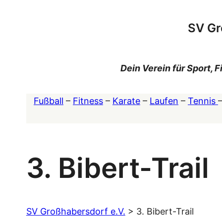
Zum
Inhalt
SV Gr
springen
Dein Verein für Sport,
Fußball
–
Fitness
–
Karate
–
Laufen
–
Tennis
3. Bibert-Trail
SV Großhabersdorf e.V.
>
3. Bibert-Trail