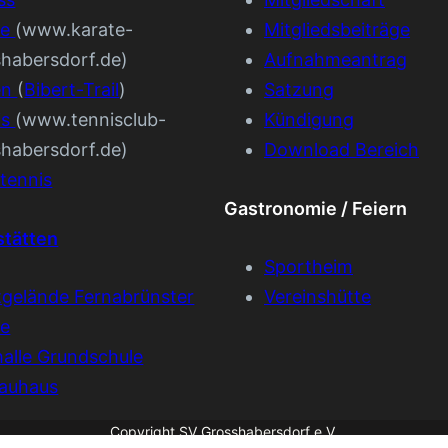
te
(www.karate-
Mitgliedsbeiträge
shabersdorf.de)
Aufnahmeantrag
en
(
Bibert-Trail
)
Satzung
is
(www.tennisclub-
Kündigung
shabersdorf.de)
Download Bereich
tennis
Gastronomie / Feiern
stätten
Sportheim
tgelände Fernabrünster
Vereinshütte
ße
alle Grundschule
auhaus
Copyright SV Grosshabersdorf e.V.