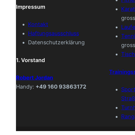
Impressum
Kara
gros
Kontakt
Lauf
Haftungsausschluss
Tenn
Datenschutzerklärung
gros
Tisch
1. Vorstand
Trainings
Robert Jordan
Handy:
+49 160 93863172
Spor
Stra
Turnh
Rang