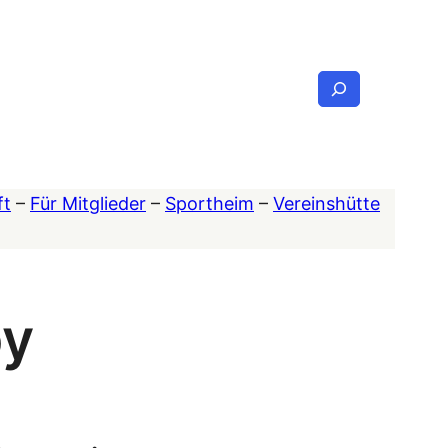
Suchen
ft
–
Für Mitglieder
–
Sportheim
–
Vereinshütte
y