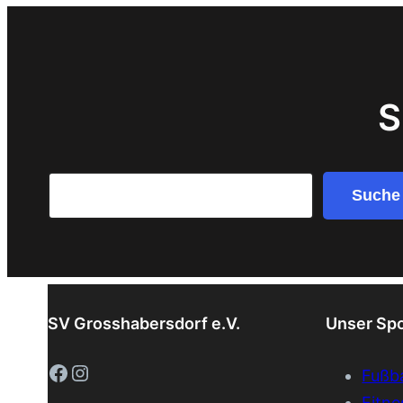
S
Search
Suche
SV Grosshabersdorf e.V.
Unser Sp
Facebook
Instagram
Fußba
Fitne