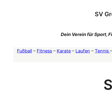
Zum
Inhalt
SV Gr
springen
Dein Verein für Sport,
Fußball
–
Fitness
–
Karate
–
Laufen
–
Tennis
S