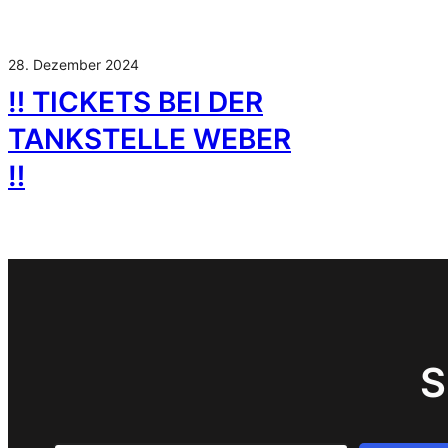
28. Dezember 2024
‼️ TICKETS BEI DER
TANKSTELLE WEBER
‼️
S