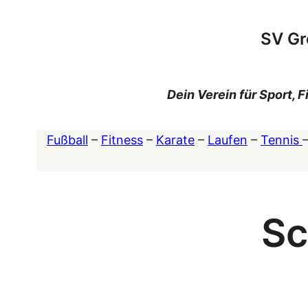
Zum
Inhalt
SV Gr
springen
Dein Verein für Sport,
Fußball
–
Fitness
–
Karate
–
Laufen
–
Tennis
Sc