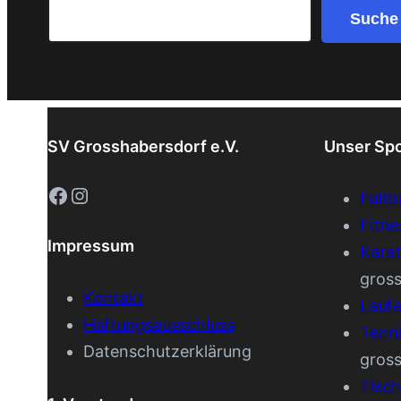
Search
Suche
SV Grosshabersdorf e.V.
Unser Sp
Facebook
Instagram
Fußba
Fitne
Impressum
Kara
gros
Kontakt
Lauf
Haftungsausschluss
Tenn
Datenschutzerklärung
gros
Tisch