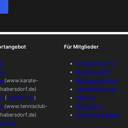
ortangebot
Für Mitglieder
ll
Ansprechpartner
ss
Mitgliedschaft
te
(www.karate-
Mitgliedsbeiträge
shabersdorf.de)
Aufnahmeantrag
en
(
Bibert-Trail
)
Satzung
is
(www.tennisclub-
Kündigung
shabersdorf.de)
Download Bereich
tennis