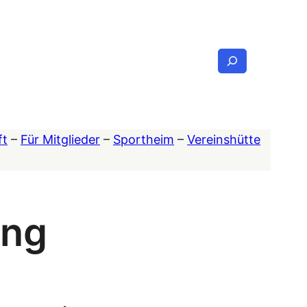
Suchen
ft
–
Für Mitglieder
–
Sportheim
–
Vereinshütte
ing