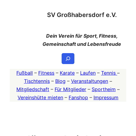
Zum
SV Großhabersdorf e.V.
Inhalt
springen
Dein Verein für Sport, Fitness,
Gemeinschaft und Lebensfreude
Suchen
Fußball
–
Fitness
–
Karate
–
Laufen
–
Tennis
–
Tischtennis
–
Blog
–
Veranstaltungen
–
Mitgliedschaft
–
Für Mitglieder
–
Sportheim
–
Vereinshütte mieten
–
Fanshop
–
Impressum