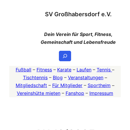
Zum
SV Großhabersdorf e.V.
Inhalt
springen
Dein Verein für Sport, Fitness,
Gemeinschaft und Lebensfreude
Suchen
Fußball
–
Fitness
–
Karate
–
Laufen
–
Tennis
–
Tischtennis
–
Blog
–
Veranstaltungen
–
Mitgliedschaft
–
Für Mitglieder
–
Sportheim
–
Vereinshütte mieten
–
Fanshop
–
Impressum