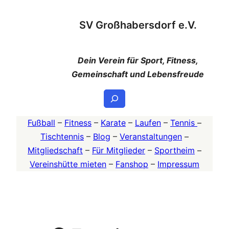
Zum
SV Großhabersdorf e.V.
Inhalt
springen
Dein Verein für Sport, Fitness,
Gemeinschaft und Lebensfreude
Suchen
Fußball
–
Fitness
–
Karate
–
Laufen
–
Tennis
–
Tischtennis
–
Blog
–
Veranstaltungen
–
Mitgliedschaft
–
Für Mitglieder
–
Sportheim
–
Vereinshütte mieten
–
Fanshop
–
Impressum