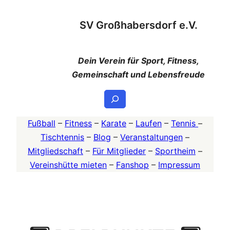
Zum
SV Großhabersdorf e.V.
Inhalt
springen
Dein Verein für Sport, Fitness,
Gemeinschaft und Lebensfreude
Suchen
Fußball
–
Fitness
–
Karate
–
Laufen
–
Tennis
–
Tischtennis
–
Blog
–
Veranstaltungen
–
Mitgliedschaft
–
Für Mitglieder
–
Sportheim
–
Vereinshütte mieten
–
Fanshop
–
Impressum