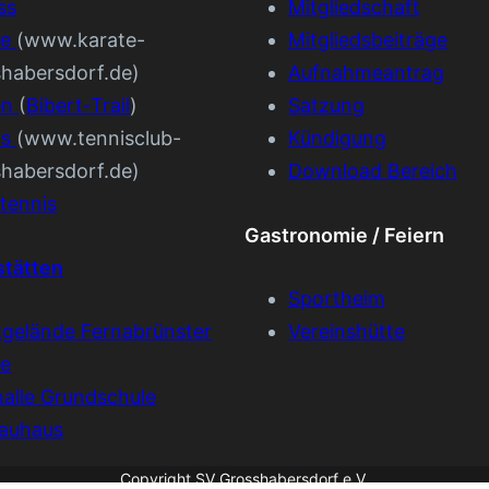
ss
Mitgliedschaft
te
(www.karate-
Mitgliedsbeiträge
shabersdorf.de)
Aufnahmeantrag
en
(
Bibert-Trail
)
Satzung
is
(www.tennisclub-
Kündigung
shabersdorf.de)
Download Bereich
tennis
Gastronomie / Feiern
stätten
Sportheim
tgelände Fernabrünster
Vereinshütte
ße
alle Grundschule
auhaus
Copyright SV Grosshabersdorf e.V.