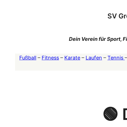
Zum
Inhalt
SV Gr
springen
Dein Verein für Sport,
Fußball
–
Fitness
–
Karate
–
Laufen
–
Tennis
🟢