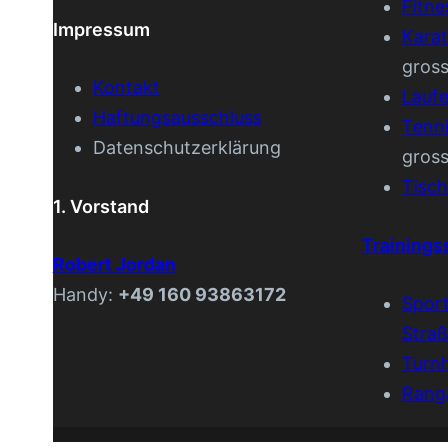
Fitne
Impressum
Kara
gros
Kontakt
Lauf
Haftungsausschluss
Tenn
Datenschutzerklärung
gros
Tisch
1. Vorstand
Trainings
Robert Jordan
Handy:
+49 160 93863172
Spor
Stra
Turnh
Rang