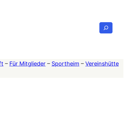
Suchen
ft
–
Für Mitglieder
–
Sportheim
–
Vereinshütte