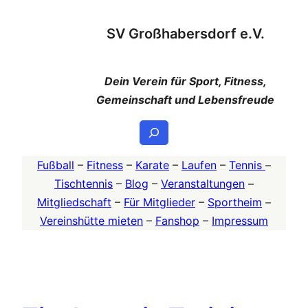
Zum
SV Großhabersdorf e.V.
Inhalt
springen
Dein Verein für Sport, Fitness,
Gemeinschaft und Lebensfreude
Suchen
Fußball
–
Fitness
–
Karate
–
Laufen
–
Tennis
–
Tischtennis
–
Blog
–
Veranstaltungen
–
Mitgliedschaft
–
Für Mitglieder
–
Sportheim
–
Vereinshütte mieten
–
Fanshop
–
Impressum