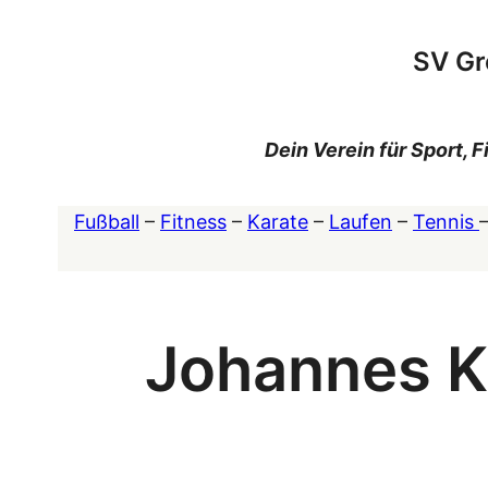
Zum
Inhalt
SV Gr
springen
Dein Verein für Sport,
Fußball
–
Fitness
–
Karate
–
Laufen
–
Tennis
Johannes K