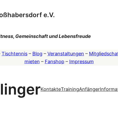
oßhabersdorf e.V.
 Fitness, Gemeinschaft und Lebensfreude
–
Tischtennis
–
Blog
–
Veranstaltungen
–
Mitgliedscha
mieten
–
Fanshop
–
Impressum
linger
Kontakte
Training
Anfänger
Informa