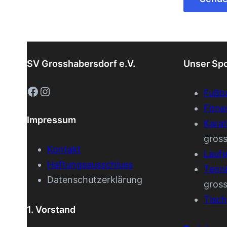
SV Grosshabersdorf e.V.
Unser Sp
Facebook
Instagram
Fußba
Fitne
Impressum
Kara
gros
Kontakt
Lauf
Haftungsausschluss
Tenn
Datenschutzerklärung
gros
Tisch
1. Vorstand