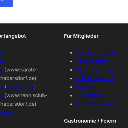
ortangebot
Für Mitglieder
ll
Ansprechpartner
ss
Mitgliedschaft
te
(www.karate-
Mitgliedsbeiträge
shabersdorf.de)
Aufnahmeantrag
en
(
Bibert-Trail
)
Satzung
is
(www.tennisclub-
Kündigung
shabersdorf.de)
Download Bereich
tennis
Gastronomie / Feiern