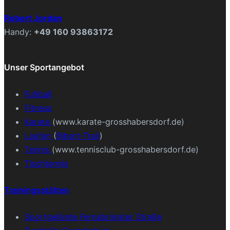
Robert Jordan
Handy:
+49 160 93863172
Unser Sportangebot
Fußball
Fitness
Karate
(www.karate-grosshabersdorf.de)
Laufen
(
Bibert-Trail
)
Tennis
(www.tennisclub-grosshabersdorf.de)
Tischtennis
Trainingsstätten
Sportgelände Fernabrünster Straße