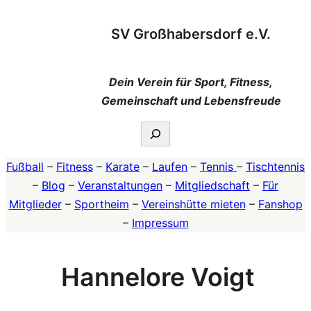
Zum
SV Großhabersdorf e.V.
Inhalt
springen
Dein Verein für Sport, Fitness,
Gemeinschaft und Lebensfreude
Suchen
Fußball
–
Fitness
–
Karate
–
Laufen
–
Tennis
–
Tischtennis
–
Blog
–
Veranstaltungen
–
Mitgliedschaft
–
Für
Mitglieder
–
Sportheim
–
Vereinshütte mieten
–
Fanshop
–
Impressum
Hannelore Voigt