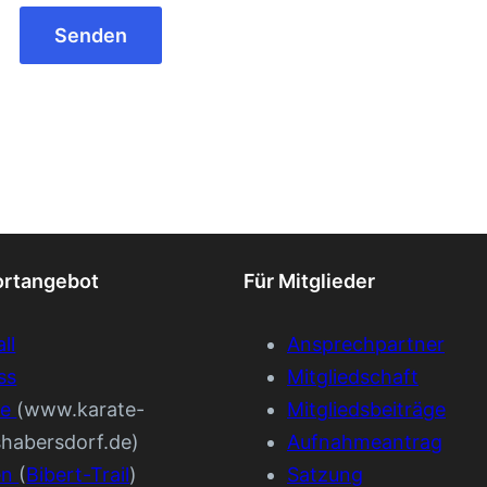
ortangebot
Für Mitglieder
ll
Ansprechpartner
ss
Mitgliedschaft
te
(www.karate-
Mitgliedsbeiträge
shabersdorf.de)
Aufnahmeantrag
en
(
Bibert-Trail
)
Satzung