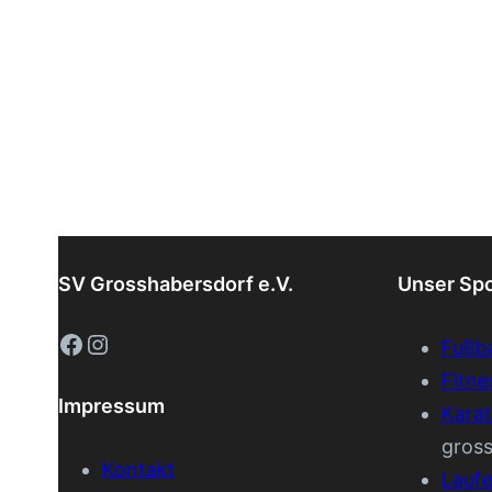
SV Grosshabersdorf e.V.
Unser Sp
Facebook
Instagram
Fußba
Fitne
Impressum
Kara
gros
Kontakt
Lauf