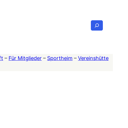
Suchen
ft
–
Für Mitglieder
–
Sportheim
–
Vereinshütte