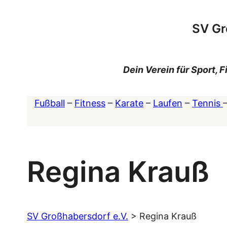
Zum
Inhalt
SV Gr
springen
Dein Verein für Sport,
Fußball
–
Fitness
–
Karate
–
Laufen
–
Tennis
Regina Krauß
SV Großhabersdorf e.V.
>
Regina Krauß