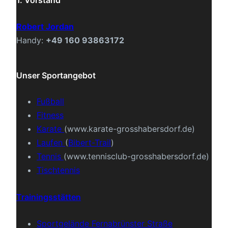
1. Vorstand
Robert Jordan
Handy:
+49 160 93863172
Unser Sportangebot
Fußball
Fitness
Karate
(www.karate-grosshabersdorf.de)
Laufen
(
Bibert-Trail
)
Tennis
(www.tennisclub-grosshabersdorf.de)
Tischtennis
Trainingsstätten
Sportgelände Fernabrünster Straße