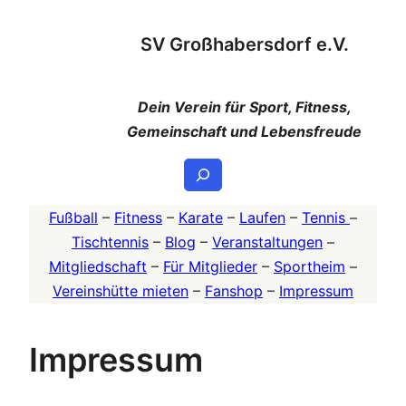
Zum
SV Großhabersdorf e.V.
Inhalt
springen
Dein Verein für Sport, Fitness,
Gemeinschaft und Lebensfreude
Suchen
Fußball
–
Fitness
–
Karate
–
Laufen
–
Tennis
–
Tischtennis
–
Blog
–
Veranstaltungen
–
Mitgliedschaft
–
Für Mitglieder
–
Sportheim
–
Vereinshütte mieten
–
Fanshop
–
Impressum
Impressum