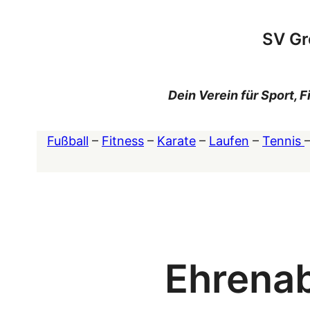
Zum
Inhalt
SV Gr
springen
Dein Verein für Sport,
Fußball
–
Fitness
–
Karate
–
Laufen
–
Tennis
Ehrenab